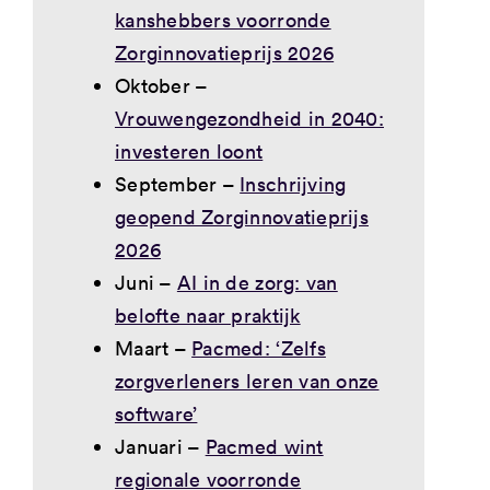
kanshebbers voorronde
Zorginnovatieprijs 2026
Oktober –
Vrouwengezondheid in 2040:
investeren loont
September –
Inschrijving
geopend Zorginnovatieprijs
2026
Juni –
AI in de zorg: van
belofte naar praktijk
Maart –
Pacmed: ‘Zelfs
zorgverleners leren van onze
software’
Januari –
Pacmed wint
regionale voorronde