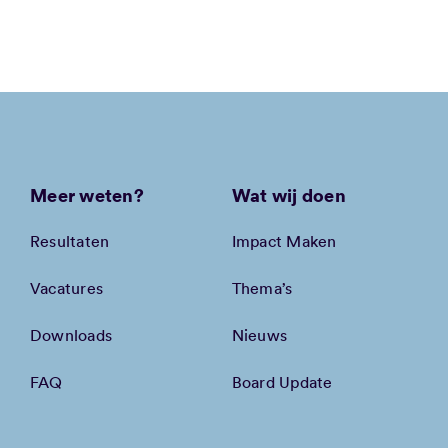
Meer weten?
Wat wij doen
Resultaten
Impact Maken
Vacatures
Thema’s
Downloads
Nieuws
FAQ
Board Update