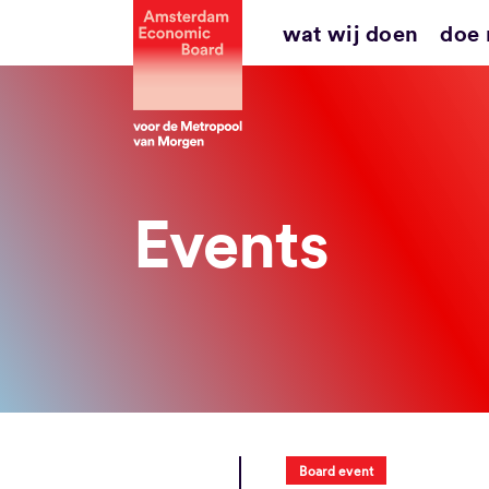
Ga
wat wij doen
doe
naar
inhoud
Events
Board event