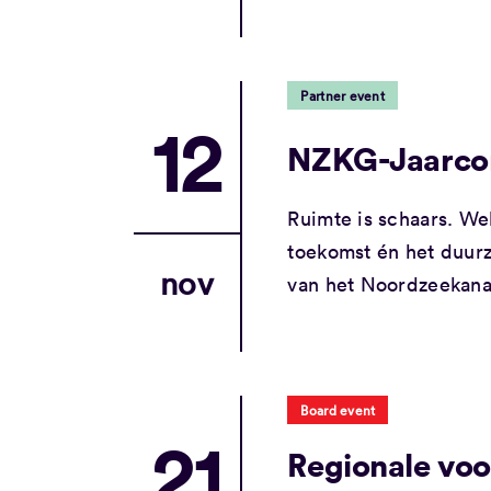
Partner event
12
NZKG-Jaarco
Ruimte is schaars. We
toekomst én het duu
nov
van het Noordzeekana
Board event
21
Regionale vo