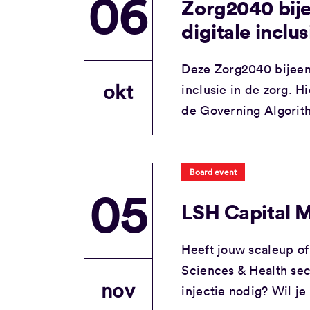
06
Zorg2040 bij
digitale inclus
Deze Zorg2040 bijeenk
okt
inclusie in de zorg. H
de Governing Algorithm
Board event
05
LSH Capital 
Heeft jouw scaleup of 
Sciences & Health sec
nov
injectie nodig? Wil je 