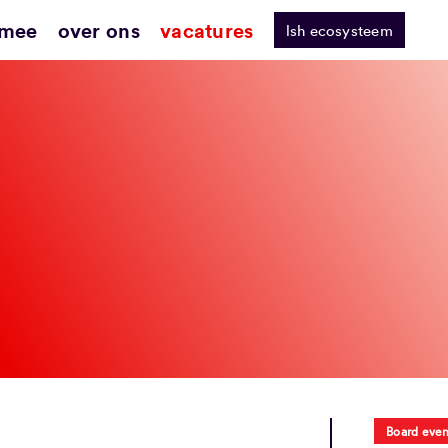
 mee
over ons
vacatures
lsh ecosysteem
Board even