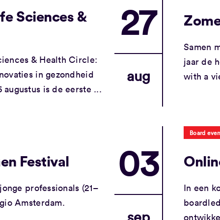
27
fe Sciences &
Zomer
Samen me
iences & Health Circle:
jaar de 
aug
novaties in gezondheid
with a v
augustus is de eerste ...
Board even
03
n Festival
Onlin
jonge professionals (21–
In een k
egio Amsterdam.
boardled
sep
ontwikke