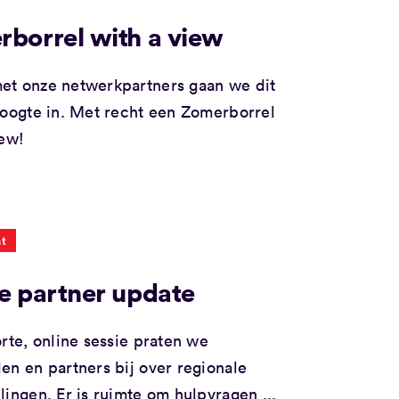
borrel with a view
t onze netwerkpartners gaan we dit
hoogte in. Met recht een Zomerborrel
iew!
t
e partner update
orte, online sessie praten we
en en partners bij over regionale
lingen. Er is ruimte om hulpvragen ...