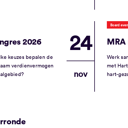
Board even
24
ngres 2026
MRA 
lke keuzes bepalen de
Werk sam
rzaam verdienvermogen
met Hart
nov
algebied?
hart-gez
orronde