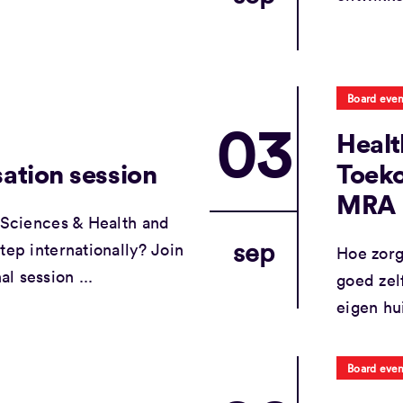
Board even
03
Healt
sation session
Toek
MRA
e Sciences & Health and
sep
tep internationally? Join
Hoe zorg
l session ...
goed zel
eigen hu
Board even