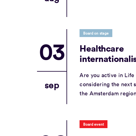
Board on stage
03
Healthcare
internationali
Are you active in Lif
sep
considering the next s
the Amsterdam regiona
Board event