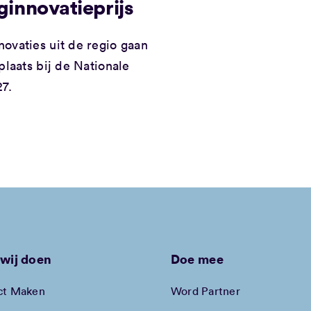
ginnovatieprijs
ovaties uit de regio gaan
plaats bij de Nationale
27.
wij doen
Doe mee
ct Maken
Word Partner