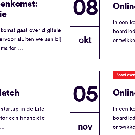
08
eenkomst:
Onlin
ie
In een k
omst gaat over digitale
boardled
okt
iervoor sluiten we aan bij
ontwikke
s for ...
Board even
05
Match
Onlin
startup in de Life
In een k
tor een financiële
boardled
nov
...
ontwikke