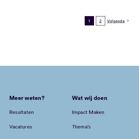
1
2
Volgende
Meer weten?
Wat wij doen
Resultaten
Impact Maken
Vacatures
Thema’s