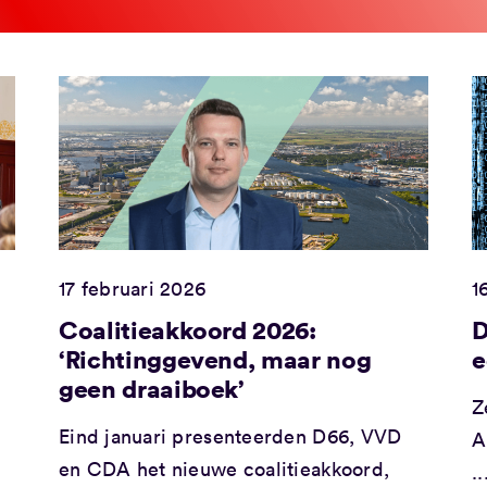
17 februari 2026
1
Coalitieakkoord 2026:
D
‘Richtinggevend, maar nog
e
geen draaiboek’
Z
Eind januari presenteerden D66, VVD
A
.
en CDA het nieuwe coalitieakkoord,
..