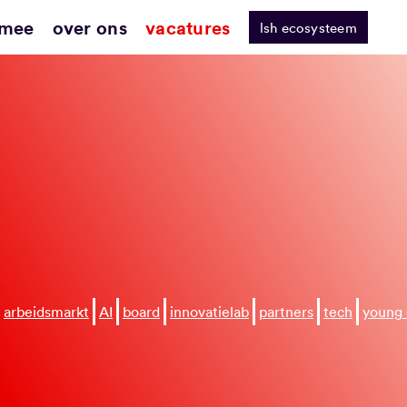
 mee
over ons
vacatures
lsh ecosysteem
arbeidsmarkt
AI
board
innovatielab
partners
tech
young 