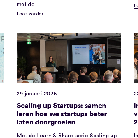
met de ...
L
Lees verder
29 januari 2026
2
Scaling up Startups: samen
I
leren hoe we startups beter
v
laten doorgroeien
2
Met de Learn & Share-serie Scaling up
I