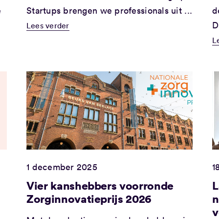
e
Startups brengen we professionals uit ...
d
D
Lees verder
L
1 december 2025
1
Vier kanshebbers voorronde
L
Zorginnovatieprijs 2026
n
v