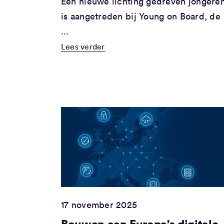
Een nieuwe lichting gedreven jongere
is aangetreden bij Young on Board, de
...
Lees verder
17 november 2025
Bouwen aan Europa’s digitale