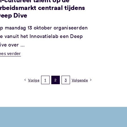
rbeidsmarkt centraal tijdens
eep Dive
p maandag 13 oktober organiseerden
e vanuit het Innovatielab een Deep
ive over ...
ees verder
Vorige
1
2
3
Volgende