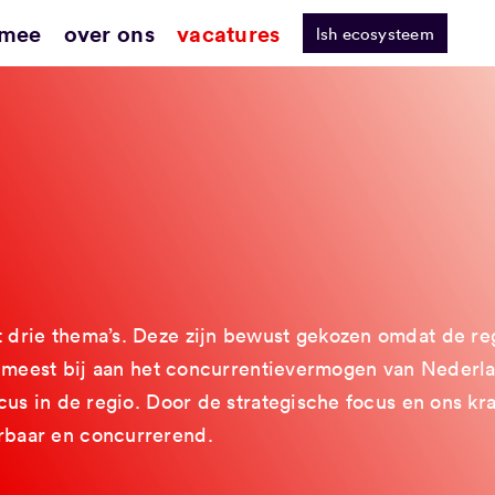
 mee
over ons
vacatures
lsh ecosysteem
rie thema’s. Deze zijn bewust gekozen omdat de regi
t meest bij aan het concurrentievermogen van Nederl
us in de regio. Door de strategische focus en ons kr
baar en concurrerend.