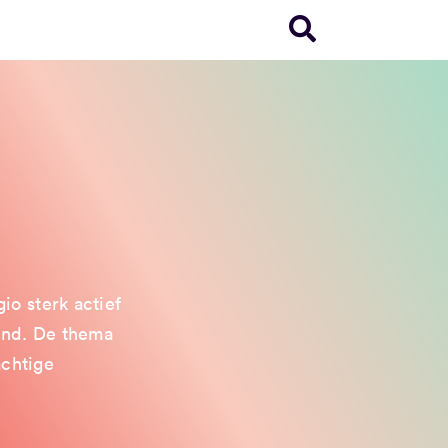
o sterk actief
and. De thema
achtige