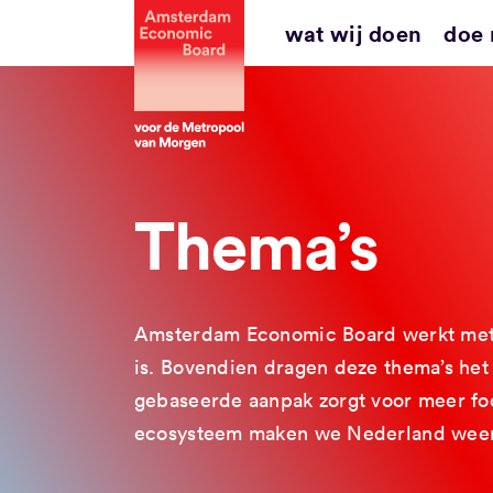
Ga
wat wij doen
doe
naar
inhoud
Thema’s
Amsterdam Economic Board werkt met d
is. Bovendien dragen deze thema’s he
gebaseerde aanpak zorgt voor meer foc
ecosysteem maken we Nederland weer