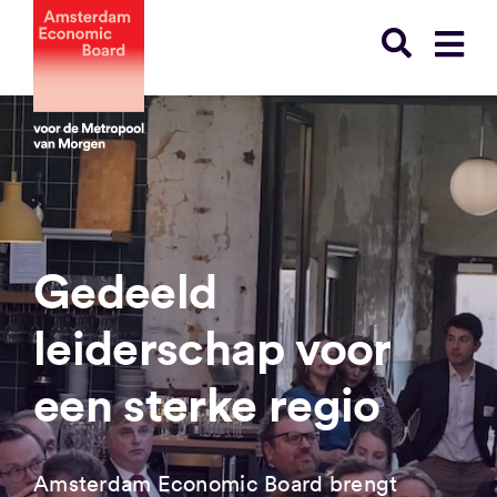
Ga
naar
inhoud
Gedeeld
leiderschap voor
een sterke regio
Amsterdam Economic Board brengt