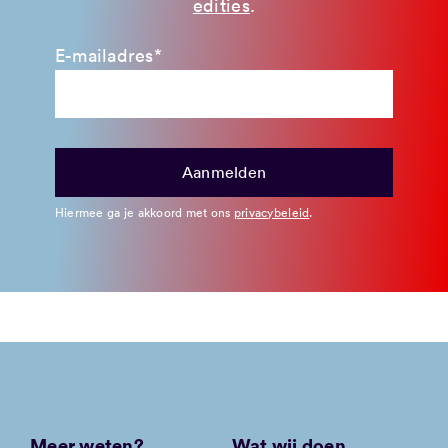
edities
.
E-mailadres*
Hiermee ga je akkoord met ons
privacybeleid
.
Meer weten?
Wat wij doen