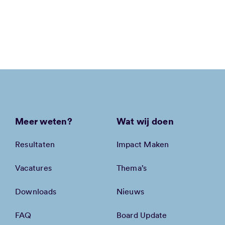
Meer weten?
Wat wij doen
Resultaten
Impact Maken
Vacatures
Thema’s
Downloads
Nieuws
FAQ
Board Update