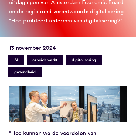
uitdagingen van Amsterdam Economic Board
en de regio rond verantwoorde digitalisering.
“Hoe profiteert iederéén van digitalisering?”
13 november 2024
|
|
|
AI
arbeidsmarkt
digitalisering
gezondheid
“Hoe kunnen we de voordelen van