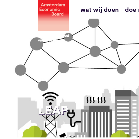
Ga
wat wij doen
doe
naar
inhoud
LEAP