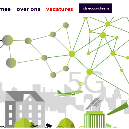
 mee
over ons
vacatures
lsh ecosysteem