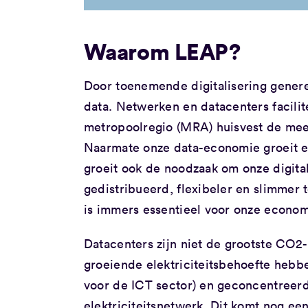
Waarom LEAP?
Door toenemende digitalisering gene
data. Netwerken en datacenters facili
metropoolregio (MRA) huisvest de mees
Naarmate onze data-economie groeit e
groeit ook de noodzaak om onze digital
gedistribueerd, flexibeler en slimmer 
is immers essentieel voor onze econom
Datacenters zijn niet de grootste CO2
groeiende elektriciteitsbehoefte hebbe
voor de ICT sector) en geconcentreerd z
elektriciteitsnetwerk. Dit komt nog ee