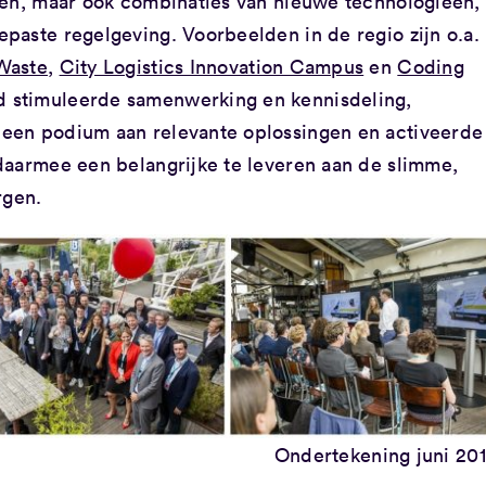
gen, maar ook combinaties van nieuwe technologieën,
paste regelgeving. Voorbeelden in de regio zijn o.a.
Waste
,
City Logistics Innovation Campus
en
Coding
 stimuleerde samenwerking en kennisdeling,
een podium aan relevante oplossingen en activeerde
daarmee een belangrijke te leveren aan de slimme,
rgen.
Ondertekening juni 20