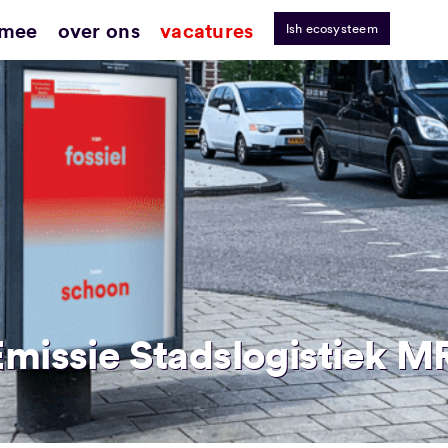
 mee
over ons
vacatures
lsh ecosysteem
Emissie Stadslogistiek M