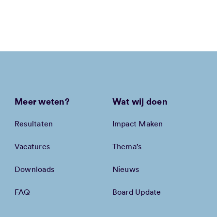
Meer weten?
Wat wij doen
Resultaten
Impact Maken
Vacatures
Thema’s
Downloads
Nieuws
FAQ
Board Update