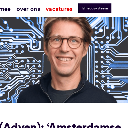
 mee
over ons
vacatures
lsh ecosysteem
(Adyen): ‘Amsterdamse