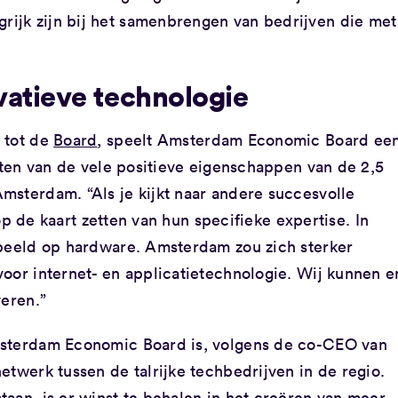
ijk zijn bij het samenbrengen van bedrijven die met
atieve technologie
 tot de
Board
, speelt Amsterdam Economic Board ee
roten van de vele positieve eigenschappen van de 2,5
msterdam. “Als je kijkt naar andere succesvolle
t op de kaart zetten van hun specifieke expertise. In
rbeeld op hardware. Amsterdam zou zich sterker
oor internet- en applicatietechnologie. Wij kunnen e
veren.”
msterdam Economic Board is, volgens de co-CEO van
etwerk tussen de talrijke techbedrijven in de regio.
aan, is er winst te behalen in het creëren van meer