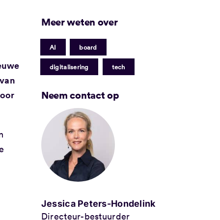
Meer weten over
|
|
AI
board
ieuwe
|
digitalisering
tech
 van
Neem contact op
voor
n
e
Jessica Peters-Hondelink
Directeur-bestuurder