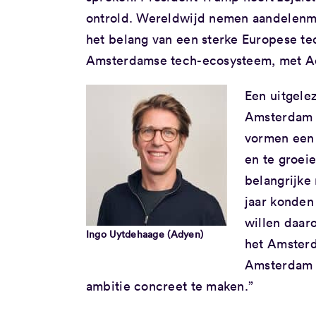
ontrold. Wereldwijd nemen aandelenm
het belang van een sterke Europese t
Amsterdamse tech-ecosysteem, met Ady
Een uitgele
Amsterdam 
vormen een 
en te groei
belangrijke 
jaar konden
willen daar
Ingo Uytdehaage (Adyen)
het Amsterd
Amsterdam 
ambitie concreet te maken.”