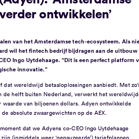
verder ontwikkelen’
halen van het Amsterdamse tech-ecosysteem. Als n
 wil het fintech bedrijf bijdragen aan de uitbouw
EO Ingo Uytdehaage. “Dit is een perfect platform 
gische innovatie.”
f dat wereldwijd betaaloplossingen aanbiedt. Met zo’
de helft buiten Nederland, verwerkt het wereldwijd
ter waarde van biljoenen dollars. Adyen ontwikkelde
van de absolute zwaargewichten op de AEX.
t moment dat we Adyens co-CEO Ingo Uytdehaage
 zijn (inmiddels weer ‘gepauzeerde’) tariefplannen