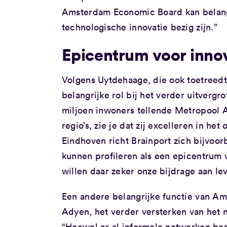
Amsterdam Economic Board kan belangr
technologische innovatie bezig zijn.”
Epicentrum voor innov
Volgens Uytdehaage, die ook toetreedt
belangrijke rol bij het verder uitverg
miljoen inwoners tellende Metropool A
regio’s, zie je dat zij excelleren in he
Eindhoven richt Brainport zich bijvoo
kunnen profileren als een epicentrum v
willen daar zeker onze bijdrage aan le
Een andere belangrijke functie van A
Adyen, het verder versterken van het n
“Hoewel er al informele netwerken best