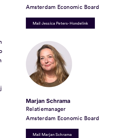
Amsterdam Economic Board
Mail Jessica Peters-Hondelink
n
o
n
j
Marjan Schrama
Relatiemanager
Amsterdam Economic Board
Mail Marjan Schrama