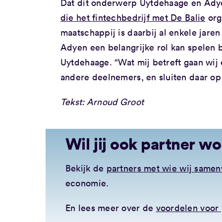
Dat dit onderwerp Uytdehaage en Adyen 
die het fintechbedrijf met De Balie
org
maatschappij is daarbij al enkele jaren
Adyen een belangrijke rol kan spelen 
Uytdehaage. “Wat mij betreft gaan wij 
andere deelnemers, en sluiten daar op
Tekst: Arnoud Groot
Wil jij ook partner w
Bekijk de
partners met wie wij same
economie.
En lees meer over de
voordelen voor 