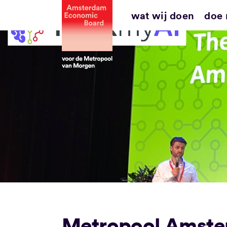
Ga
wat wij doen
doe
naar
inhoud
Metropool Amste