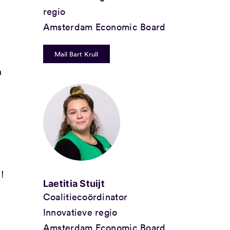
regio
Amsterdam Economic Board
Mail Bart Krull
n
!
Laetitia Stuijt
Coalitiecoördinator
Innovatieve regio
Amsterdam Economic Board