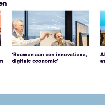
en
‘Bouwen aan een innovatieve,
AI
em
digitale economie’
a