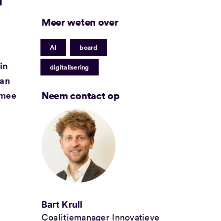
Meer weten over
|
|
AI
board
in
digitalisering
van
Neem contact op
rmee
Bart Krull
Coalitiemanager Innovatieve