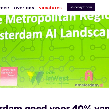
 mee
over ons
vacatures
lsh ecosysteem
rdam goed voor 40% va