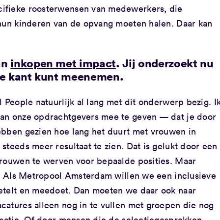
cifieke roosterwensen van medewerkers, die
 hun kinderen van de opvang moeten halen. Daar kan
an
inkopen met impact
. Jij onderzoekt nu
jke kant kunt meenemen.
 People natuurlijk al lang met dit onderwerp bezig. I
aan onze opdrachtgevers mee te geven — dat je door
ebben gezien hoe lang het duurt met vrouwen in
steeds meer resultaat te zien. Dat is gelukt door een
vrouwen te werven voor bepaalde posities. Maar
er. Als Metropool Amsterdam willen we een inclusieve
eetelt en meedoet. Dan moeten we daar ook naar
catures alleen nog in te vullen met groepen die nog
isatie. Of door mensen die de selectiegesprekken