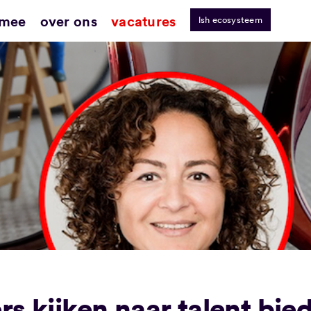
 mee
over ons
vacatures
lsh ecosysteem
s kijken naar talent bied