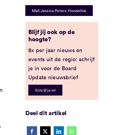
Mail Jessica Peters-Hondelink
Blijf jij ook op de
hoogte?
8x per jaar nieuws en
events uit de regio: schrijf
je in voor de Board
Update nieuwsbrief
n
Schrijf je in!
s
Deel dit artikel
m