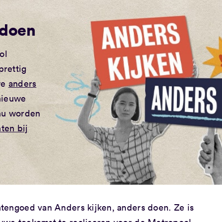
 doen
ol
prettig
we
anders
nieuwe
 nu worden
ten bij
tengoed van Anders kijken, anders doen. Ze is