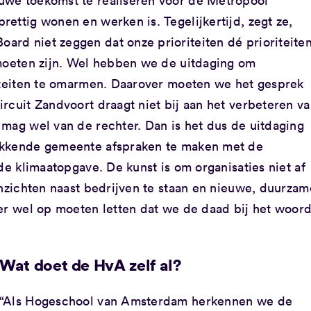
uwe toekomst te realiseren voor de Metropool
ettig wonen en werken is. Tegelijkertijd, zegt ze,
rd niet zeggen dat onze prioriteiten dé prioriteite
 moeten zijn. Wel hebben we de uitdaging om
riteiten te omarmen. Daarover moeten we het gesprek
rcuit Zandvoort draagt niet bij aan het verbeteren v
 mag wel van de rechter. Dan is het dus de uitdaging
ekkende gemeente afspraken te maken met de
de klimaatopgave. De kunst is om organisaties niet af
inzichten naast bedrijven te staan en nieuwe, duurzam
 er wel op moeten letten dat we de daad bij het woor
Wat doet de HvA zelf al?
“Als Hogeschool van Amsterdam herkennen we de