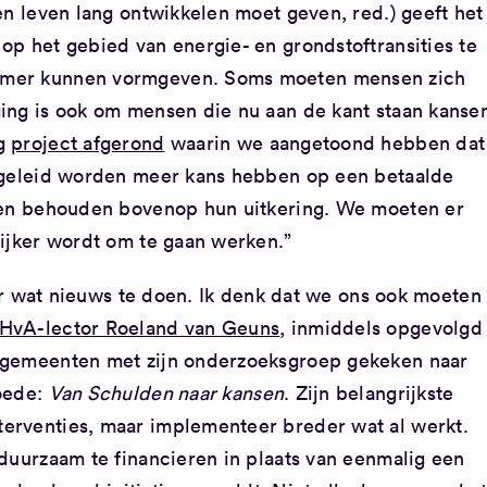
en leven lang ontwikkelen moet geven, red.) geeft het
op het gebied van energie- en grondstoftransities te
mmer kunnen vormgeven. Soms moeten mensen zich
ing is ook om mensen die nu aan de kant staan kanse
ig
project afgerond
waarin we aangetoond hebben dat
begeleid worden meer kans hebben op een betaalde
ogen behouden bovenop hun uitkering. We moeten er
lijker wordt om te gaan werken.”
aar wat nieuws te doen. Ik denk dat we ons ook moeten
HvA-lector Roeland van Geuns
, inmiddels opgevolgd
 gemeenten met zijn onderzoeksgroep gekeken naar
moede:
Van Schulden naar kansen
. Zijn belangrijkste
erventies, maar implementeer breder wat al werkt.
duurzaam te financieren in plaats van eenmalig een