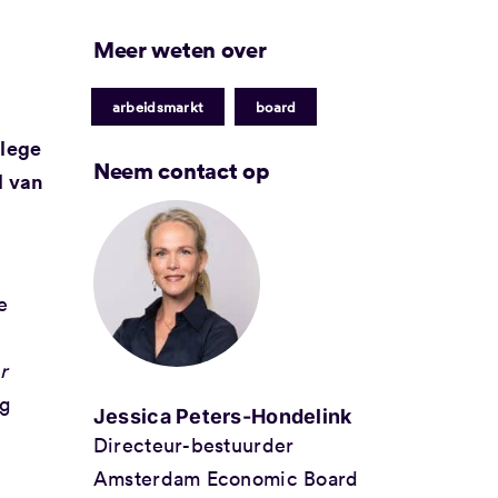
Meer weten over
|
arbeidsmarkt
board
llege
Neem contact op
l van
e
r
ng
Jessica Peters-Hondelink
Directeur-bestuurder
Amsterdam Economic Board