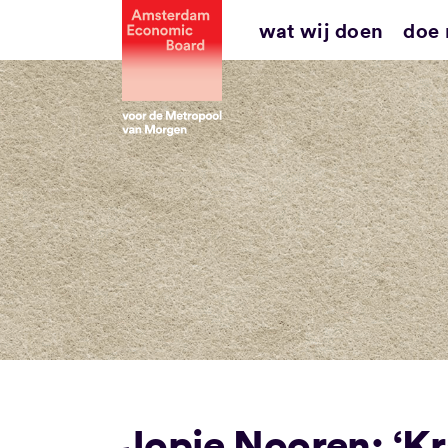
Ga
wat wij doen
doe
naar
inhoud
Jopie Nooren: ‘K