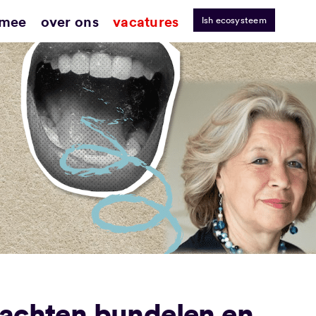
 mee
over ons
vacatures
lsh ecosysteem
rachten bundelen en