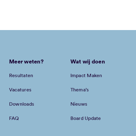
Meer weten?
Wat wij doen
Resultaten
Impact Maken
Vacatures
Thema’s
Downloads
Nieuws
FAQ
Board Update