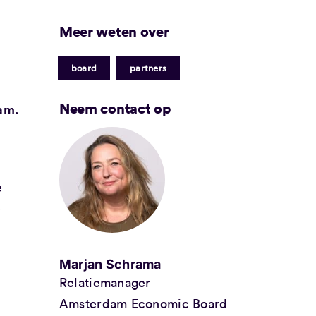
Meer weten over
|
board
partners
Neem contact op
am.
e
e
Marjan Schrama
Relatiemanager
Amsterdam Economic Board