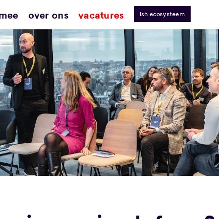
 mee
over ons
vacatures
lsh ecosysteem