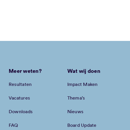
Meer weten?
Wat wij doen
Resultaten
Impact Maken
Vacatures
Thema’s
Downloads
Nieuws
FAQ
Board Update