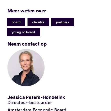
Meer weten over
|
|
|
board
circulair
partners
young on board
Neem contact op
Jessica Peters-Hondelink
Directeur-bestuurder
Amsterdam Economic Board