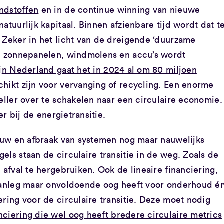
ndstoffen
en in de continue winning van nieuwe
atuurlijk kapitaal. Binnen afzienbare tijd wordt dat t
 Zeker in het licht van de dreigende ‘duurzame
ie zonnepanelen, windmolens en accu’s wordt
i
n Nederland gaat het in 2024 al om 80 miljoen
chikt zijn voor vervanging of recycling. Een enorme
neller over te schakelen naar een circulaire economie.
er bij de energietransitie.
bouw en afbraak van systemen nog maar nauwelijks
els staan de circulaire transitie in de weg. Zoals de
 afval te hergebruiken. Ook de lineaire financiering,
 aanleg maar onvoldoende oog heeft voor onderhoud é
ering voor de circulaire transitie. Deze moet nodig
anciering die wel oog heeft bredere circulaire metrics