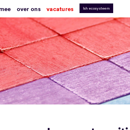
 mee
over ons
vacatures
lsh ecosysteem