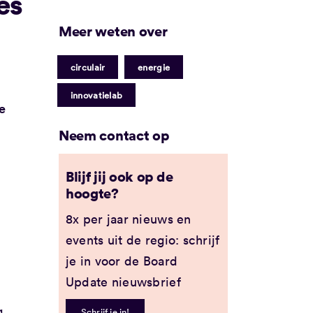
es
Meer weten over
|
|
circulair
energie
innovatielab
e
Neem contact op
Blijf jij ook op de
hoogte?
8x per jaar nieuws en
events uit de regio: schrijf
je in voor de Board
Update nieuwsbrief
g
Schrijf je in!