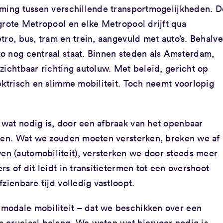
mming tussen verschillende transportmogelijkheden. D
grote Metropool en elke Metropool drijft qua
tro, bus, tram en trein, aangevuld met auto’s. Behalve
o nog centraal staat. Binnen steden als Amsterdam,
zichtbaar richting autoluw. Met beleid, gericht op
ektrisch en slimme mobiliteit. Toch neemt voorlopig
wat nodig is, door een afbraak van het openbaar
ngen. Wat we zouden moeten versterken, breken we af
n (automobiliteit), versterken we door steeds meer
s of dit leidt in transitietermen tot een overshoot
zienbare tijd volledig vastloopt.
modale mobiliteit – dat we beschikken over een
 cruciaal belang. We weten wat hiervoor nodig is,