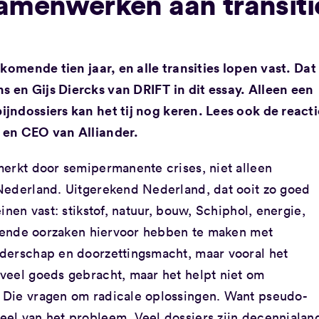
samenwerken aan transiti
 komende tien jaar, en alle transities lopen vast. Dat
en Gijs Diercks van DRIFT in dit essay. Alleen een
jndossiers kan het tij nog keren. Lees ook de reacti
 en CEO van Alliander.
merkt door semipermanente crises, niet alleen
Nederland. Uitgerekend Nederland, dat ooit zo goed
inen vast: stikstof, natuur, bouw, Schiphol, energie,
iggende oorzaken hiervoor hebben te maken met
derschap en doorzettingsmacht, maar vooral het
veel goeds gebracht, maar het helpt niet om
 Die vragen om radicale oplossingen. Want pseudo-
el van het probleem. Veel dossiers zijn decennialan