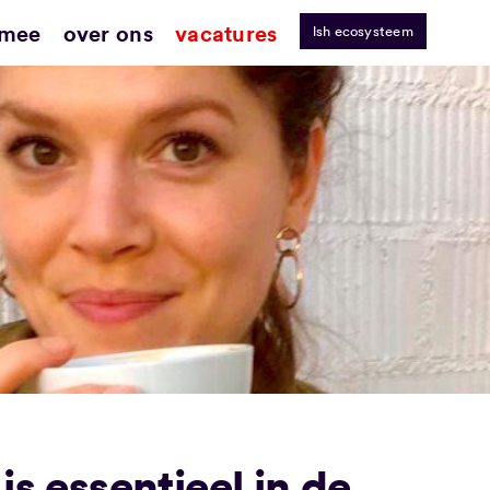
 mee
over ons
vacatures
lsh ecosysteem
is essentieel in de