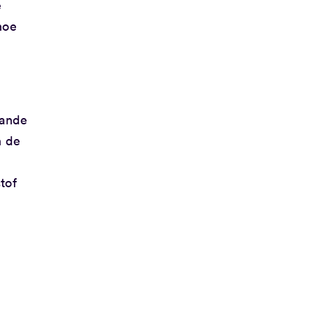
e
hoe
aande
n de
tof