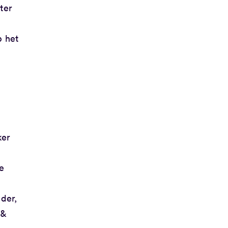
ter
p het
ker
se
der,
 &