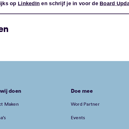
ijks op
LinkedIn
en schrijf je in voor de
Board Upda
en
wij doen
Doe mee
ct Maken
Word Partner
a’s
Events