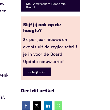
euw
Mail Amsterdam Economic
Board
heel
k
Blijf jij ook op de
hoogte?
8x per jaar nieuws en
events uit de regio: schrijf
je in voor de Board
Update nieuwsbrief
Schrijf je in!
Denk
Deel dit artikel
js
‘,