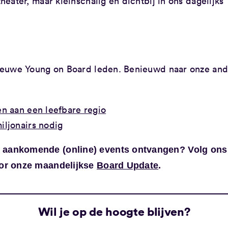
theater, maar kleinschalig en dichtbij in ons dagelijks
 nieuwe Young on Board leden. Benieuwd naar onze an
n aan een leefbare regio
iljonairs nodig
de aankomende (online) events ontvangen? Volg ons
voor onze maandelijkse
Board Update
.
Wil je op de hoogte blijven?