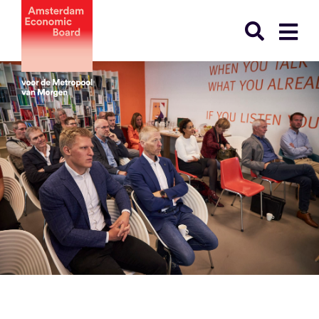
Ga
naar
inhoud