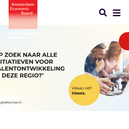
Ga
naar
inhoud