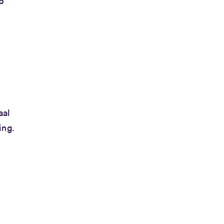
p
aal
ing.