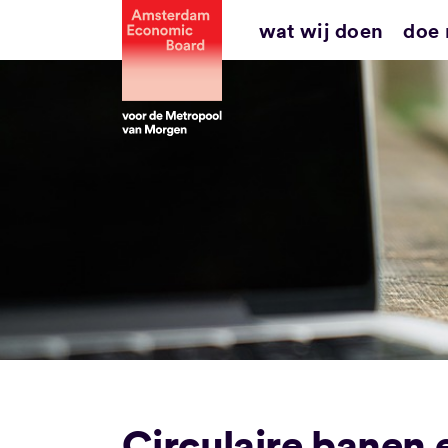
Ga
wat wij doen
doe
naar
inhoud
Circulaire banen 