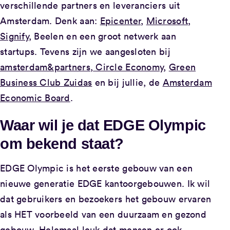
verschillende partners en leveranciers uit
Amsterdam. Denk aan:
Epicenter
,
Microsoft
,
Signify
, Beelen en een groot netwerk aan
startups. Tevens zijn we aangesloten bij
amsterdam&partners
,
Circle Economy
,
Green
Business Club Zuidas
en bij jullie, de
Amsterdam
Economic Board
.
Waar wil je dat EDGE Olympic
om bekend staat?
EDGE Olympic is het eerste gebouw van een
nieuwe generatie EDGE kantoorgebouwen. Ik wil
dat gebruikers en bezoekers het gebouw ervaren
als HET voorbeeld van een duurzaam en gezond
gebouw. Helemaal leuk dat mensen er ook