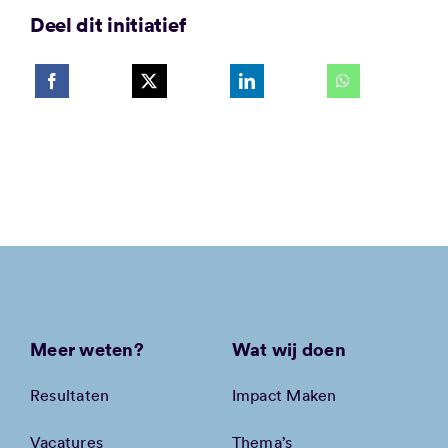
Deel dit initiatief
Meer weten?
Wat wij doen
Resultaten
Impact Maken
Vacatures
Thema’s