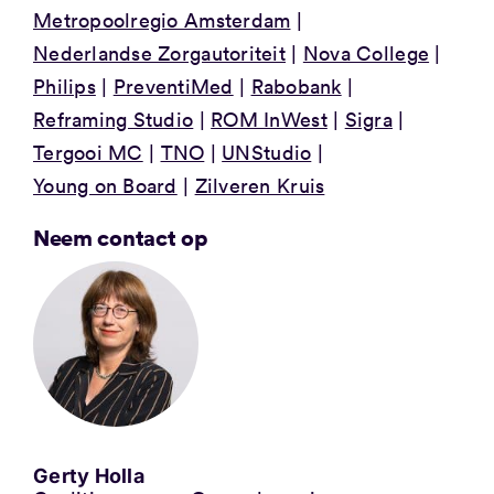
Metropoolregio Amsterdam
Nederlandse Zorgautoriteit
Nova College
Philips
PreventiMed
Rabobank
Reframing Studio
ROM InWest
Sigra
Tergooi MC
TNO
UNStudio
Young on Board
Zilveren Kruis
Neem contact op
Gerty Holla