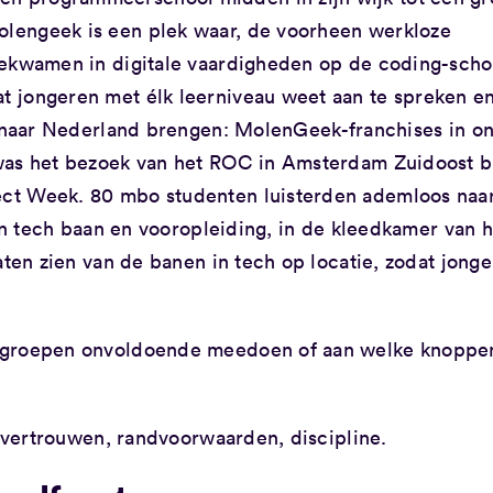
lengeek is een plek waar, de voorheen werkloze
bekwamen in digitale vaardigheden op de coding-scho
 jongeren met élk leerniveau weet aan te spreken en
ef naar Nederland brengen: MolenGeek-franchises in o
was het bezoek van het ROC in Amsterdam Zuidoost b
ct Week. 80 mbo studenten luisterden ademloos naa
ijn tech baan en vooropleiding, in de kleedkamer van 
aten zien van de banen in tech op locatie, zodat jong
e groepen onvoldoende meedoen of aan welke knoppe
lfvertrouwen, randvoorwaarden, discipline.