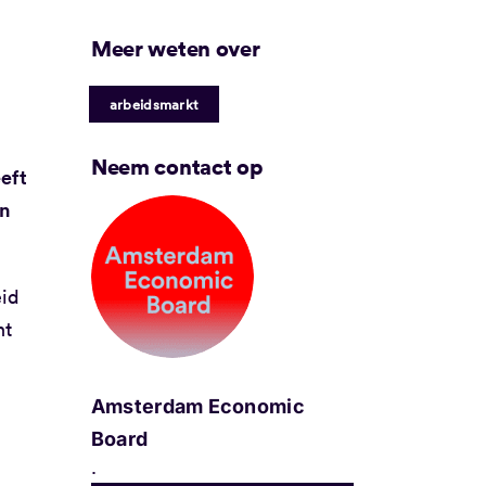
Meer weten over
arbeidsmarkt
Neem contact op
eft
en
eid
ht
Amsterdam Economic
Board
.