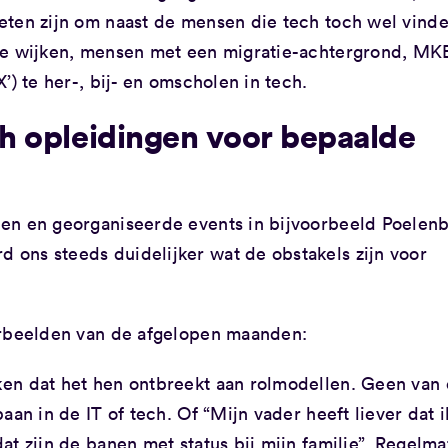
eten zijn om naast de mensen die tech toch wel vind
re wijken, mensen met een migratie-achtergrond, MKB
’) te her-, bij- en omscholen in tech.
h opleidingen voor bepaalde
en en georganiseerde events in bijvoorbeeld Poelenb
ons steeds duidelijker wat de obstakels zijn voor
orbeelden van de afgelopen maanden:
en dat het hen ontbreekt aan rolmodellen. Geen van
an in de IT of tech. Of “Mijn vader heeft liever dat i
t zijn de banen met status bij mijn familie”. Regelma