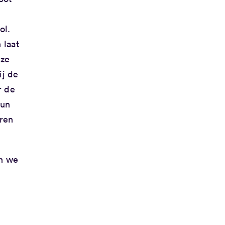
ol.
 laat
nze
ij de
r de
hun
eren
n we