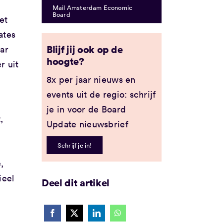
Mail Amsterdam Economic
Board
et
ates
Blijf jij ook op de
aar
hoogte?
r uit
8x per jaar nieuws en
events uit de regio: schrijf
je in voor de Board
,
Update nieuwsbrief
Schrijf je in!
,
ieel
Deel dit artikel