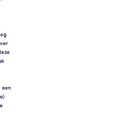
Nog
over
deze
ak
r een
e)
ne