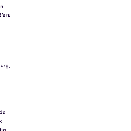
en
’ers
urg,
 de
k
tig