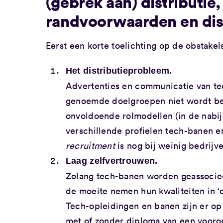
(gebrek aan) distributie
randvoorwaarden en dis
Eerst een korte toelichting op de obstakel
Het distributieprobleem.
Advertenties en communicatie van tec
genoemde doelgroepen niet wordt begr
onvoldoende rolmodellen (in de nabi
verschillende profielen tech-banen e
recruitment
is nog bij weinig bedrijv
Laag zelfvertrouwen.
Zolang tech-banen worden geassocieer
de moeite nemen hun kwaliteiten in ‘op
Tech-opleidingen en banen zijn er op 
met of zonder diploma van een voorop