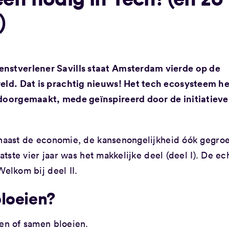
)
enstverlener Savills staat Amsterdam vierde op de
reld. Dat is prachtig nieuws! Het tech ecosysteem he
 doorgemaakt, mede geïnspireerd door de initiatiev
 naast de economie, de kansenongelijkheid óók gegro
atste vier jaar was het makkelijke deel (deel I). De ec
Welkom bij deel II.
loeien?
ien of samen bloeien.