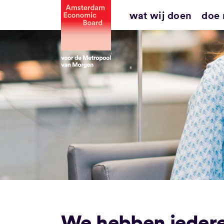
Ga
wat wij doen
doe
naar
inhoud
We hebben iederee