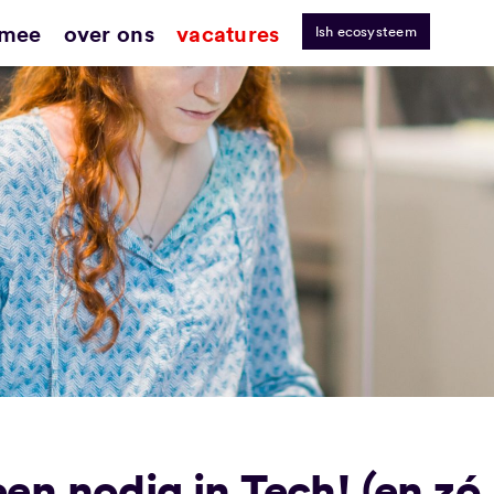
 mee
over ons
vacatures
lsh ecosysteem
n nodig in Tech! (en zó