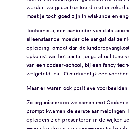
werden we geconfronteerd met onzekerhei
moet je toch goed zijn in wiskunde en eng
Techionista
, een aanbieder van data-scie
alleenstaande moeder die aangaf dat ze ni
opleiding, omdat dan de kinderopvangkos
opkomst van het aantal jonge allochtone
van een codeer-school, bij een fancy tec
welgeteld: nul. Overduidelijk een voorbe
Maar er waren ook positieve voorbeelden.
Zo organiseerden we samen met
Codam
e
prompt kwamen de eerste aanmeldingen. 
opleiders zich presenteren in de wijken z
—een lokale ondernemer— een tech-hub en