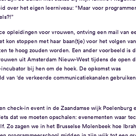
d over het eigen leerniveau: “Maar voor programme
els?!”
nce opleidingen voor vrouwen, ontving een mail van e
et kon stoppen met haar baan(tje) voor het volgen va
ten te hoog zouden worden. Een ander voorbeeld is 
 vrouwen uit Amsterdam Nieuw-West tijdens de open 
h-incubator bij hen om de hoek. De opkomst was
eld van ‘de verkeerde communicatiekanalen gebruiken’
en check-in event in de Zaandamse wijk Poelenburg 
Iets dat we moeten opschalen: evenementen waar tec
elf. Zo zagen we in het Brusselse Molenbeek hoe Ibra
 programmeerschool midden in zijn wijk tot een gr