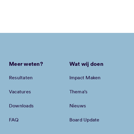
Meer weten?
Wat wij doen
Resultaten
Impact Maken
Vacatures
Thema’s
Downloads
Nieuws
FAQ
Board Update