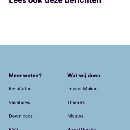
Meer weten?
Wat wij doen
Resultaten
Impact Maken
Vacatures
Thema’s
Downloads
Nieuws
FAQ
Board Update