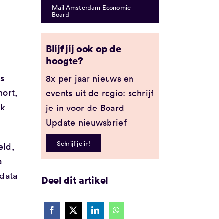
Mail Amsterdam Economic
Board
Blijf jij ook op de
hoogte?
ls
8x per jaar nieuws en
hort,
events uit de regio: schrijf
nk
je in voor de Board
Update nieuwsbrief
Schrijf je in!
eld,
a
 data
Deel dit artikel