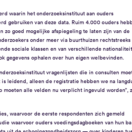
erd waarin het onderzoeksinstituut aan ouders
erd gebruiken van deze data. Ruim 4.000 ouders heb
zo goed mogelijke afspiegeling te laten zijn van de
erzoekers onder meer via buurthuizen rechtstreeks 
nde sociale klassen en van verschillende nationalitei
ook gegevens ophalen over hun eigen welbevinden.
nderzoeksinstituut vragenlijsten die in consulten moe
 is leidend, alleen de registratie hebben we na langd
o moeten alle velden nu verplicht ingevuld worden”, 
ies, waarvoor de eerste respondenten zich gemeld
tudie waarvoor ouders voedingsdagboeken van hun b
ata uit de schoolgezondheidszorg — over kinderen tu