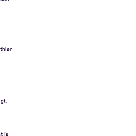
thier
gt.
t is