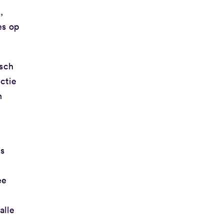
,
es op
isch
ctie
n
is
ee
alle