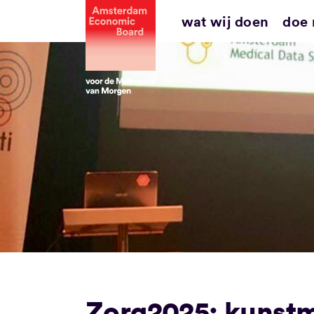
Ga
wat wij doen
doe
naar
inhoud
Zorg2025: kunstma