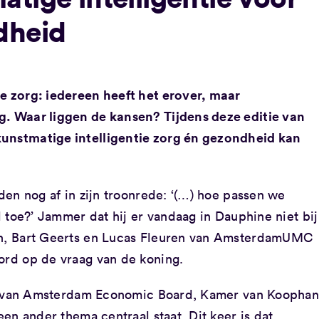
dheid
de zorg: iedereen heeft het erover, maar
g. Waar liggen de kansen? Tijdens deze editie van
kunstmatige intelligentie zorg én gezondheid kan
en nog af in zijn troonrede: ‘(…) hoe passen we
toe?’ Jammer dat hij er vandaag in Dauphine niet bij 
n, Bart Geerts en Lucas Fleuren van AmsterdamUMC
rd op de vraag van de koning.
ef van Amsterdam Economic Board, Kamer van Koophan
en ander thema centraal staat. Dit keer is dat