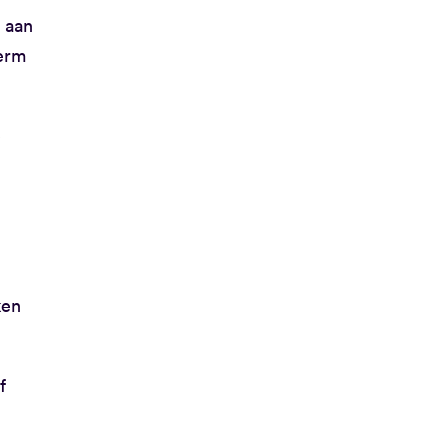
 aan
herm
e
ken
f