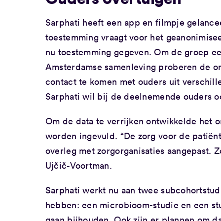
Sarphati heeft een app en filmpje gelance
toestemming vraagt voor het geanonimise
nu toestemming gegeven. Om de groep een 
Amsterdamse samenleving proberen de ond
contact te komen met ouders uit verschille
Sarphati wil bij de deelnemende ouders 
Om de data te verrijken ontwikkelde het o
worden ingevuld. “De zorg voor de patiënt
overleg met zorgorganisaties aangepast. Z
Ujčič-Voortman.
Sarphati werkt nu aan twee subcohortstud
hebben: een microbioom-studie en een s
gaan bijhouden. Ook zijn er plannen om d