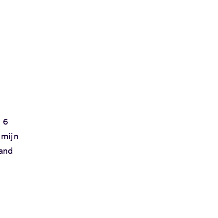
d 6
 mijn
mand