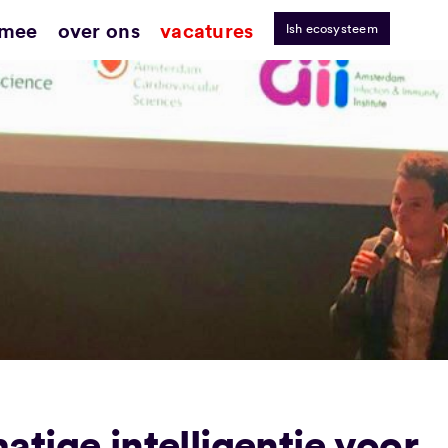
 mee
over ons
vacatures
lsh ecosysteem
tige intelligentie voor