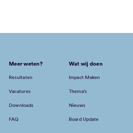
Meer weten?
Wat wij doen
Resultaten
Impact Maken
Vacatures
Thema’s
Downloads
Nieuws
FAQ
Board Update