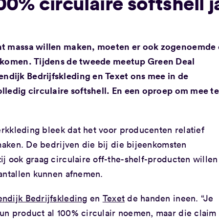
0% circulaire softshell j
cht massa willen maken, moeten er ook zogenoemde 
ek komen. Tijdens de tweede meetup Green Deal
dijk Bedrijfskleding en Texet ons mee in de
lledig circulaire softshell. En een oproep om mee te
erkkleding bleek dat het voor producenten relatief
 maken. De bedrijven die bij die bijeenkomsten
j ook graag circulaire off-the-shelf-producten willen
aantallen kunnen afnemen.
ndijk Bedrijfskleding
en
Texet
de handen ineen. “Je
un product al 100% circulair noemen, maar die claim