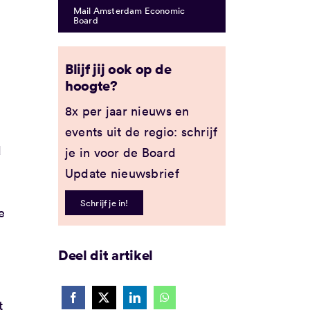
Mail Amsterdam Economic
Board
Blijf jij ook op de
hoogte?
8x per jaar nieuws en
events uit de regio: schrijf
d
je in voor de Board
Update nieuwsbrief
Schrijf je in!
e
Deel dit artikel
t