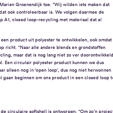
cht Marien Groenendijk toe. “Wij wilden iets maken dat
t dat ook controleerbaar is. We volgen daarmee de
 A1, closed loop-recycling met materiaal dat al
een product uit polyester te ontwikkelen, ook omdat
p richt. “Naar alle andere blends en grondstoffen
ling, maar dat is nog lang niet zo ver doorontwikkel
r al. Een circulair polyester product kunnen we dus
aar alleen nog in ‘open loop’, dus nog niet herwonnen
l gaan beginnen om ons product in een closed loop t
 de circulaire softshell is ontworpen. “Om zo
’
n projec