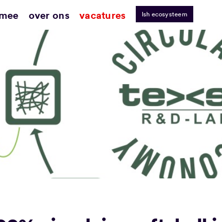
 mee
over ons
vacatures
lsh ecosysteem