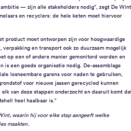
ambitie — zijn alle stakeholders nodig”, zegt De Wint
melaars en recyclers: de hele keten moet hiervoor
 Het product moet ontworpen zijn voor hoogwaardige
, verpakking en transport ook zo duurzaam mogelijk
oet op een of andere manier gemonitord worden en
n is een goede organisatie nodig. De-assemblage
iale losneembare garens voor naden te gebruiken,
grondstof voor nieuwe jassen gerecycled kunnen
 elk van deze stappen onderzocht en daaruit komt da
shell heel haalbaar is.”
int, waarin hij voor elke stap aangeeft welke
ies maakten.