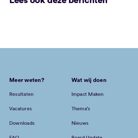
Meer weten?
Wat wij doen
Resultaten
Impact Maken
Vacatures
Thema’s
Downloads
Nieuws
FAQ
Board Update