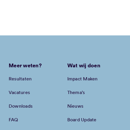
Meer weten?
Wat wij doen
Resultaten
Impact Maken
Vacatures
Thema’s
Downloads
Nieuws
FAQ
Board Update