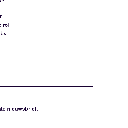
en
 rol
ubs
te nieuwsbrief
.