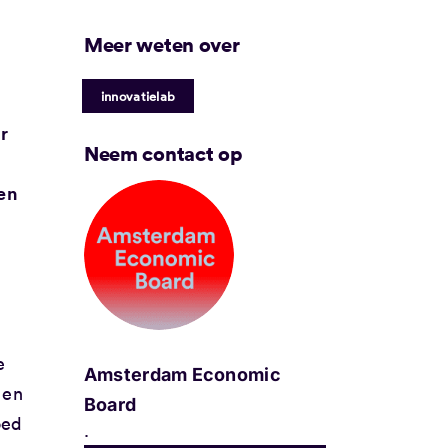
Meer weten over
innovatielab
r
Neem contact op
men
e
Amsterdam Economic
 en
Board
oed
.