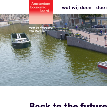
Ga
wat wij doen
doe
naar
inhoud
Back to the futur