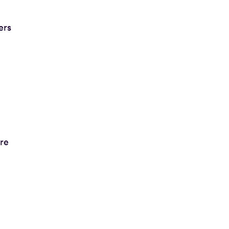
ers
re