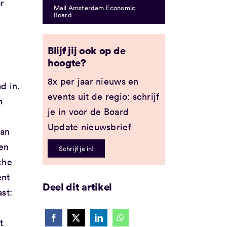
r
Mail Amsterdam Economic
Board
Blijf jij ook op de
hoogte?
8x per jaar nieuws en
d in.
events uit de regio: schrijf
n
je in voor de Board
Update nieuwsbrief
van
en
Schrijf je in!
che
ent
Deel dit artikel
st:
t