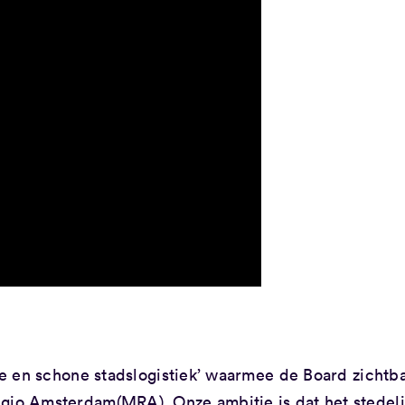
mme en schone stadslogistiek’ waarmee de Board zichtb
egio Amsterdam(MRA). Onze ambitie is dat het stedeli