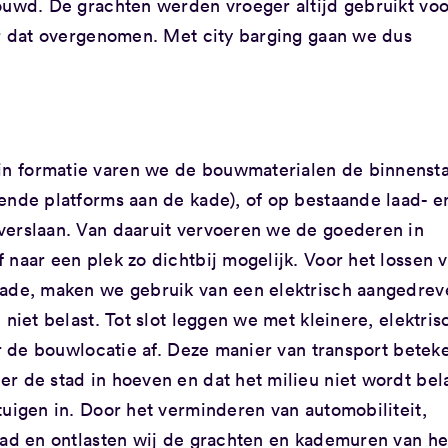
ouwd. De grachten werden vroeger altijd gebruikt voo
er dat overgenomen. Met city barging gaan we dus
n formatie varen we de bouwmaterialen de binnensta
ende platforms aan de kade), of op bestaande laad- e
verslaan. Van daaruit vervoeren we de goederen in
 naar een plek zo dichtbij mogelijk. Voor het lossen 
kade, maken we gebruik van een elektrisch aangedrev
niet belast. Tot slot leggen we met kleinere, elektris
ar de bouwlocatie af. Deze manier van transport betek
r de stad in hoeven en dat het milieu niet wordt bela
tuigen in. Door het verminderen van automobiliteit,
tad en ontlasten wij de grachten en kademuren van he