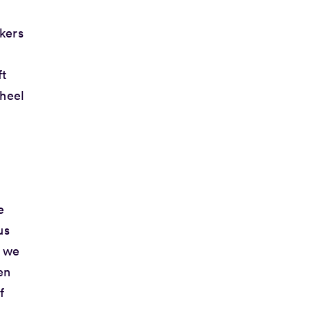
kers
ft
 heel
e
us
n we
en
f