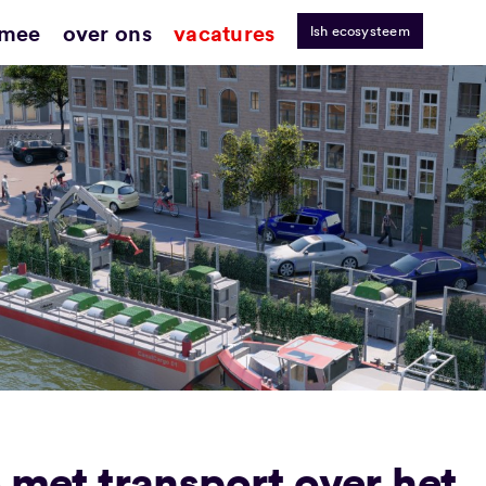
 mee
over ons
vacatures
lsh ecosysteem
e met transport over het