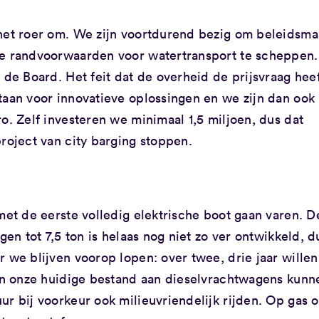
 het roer om. We zijn voortdurend bezig om beleidsma
te randvoorwaarden voor watertransport te scheppen.
 de Board. Het feit dat de overheid de prijsvraag hee
taan voor innovatieve oplossingen en we zijn dan ook
o. Zelf investeren we minimaal 1,5 miljoen, dus dat
roject van city barging stoppen.
met de eerste volledig elektrische boot gaan varen. D
gen tot 7,5 ton is helaas nog niet zo ver ontwikkeld, d
r we blijven voorop lopen: over twee, drie jaar wille
van onze huidige bestand aan dieselvrachtwagens kunn
r bij voorkeur ook milieuvriendelijk rijden. Op gas o