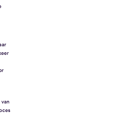
e
aar
keer
or
 van
roces