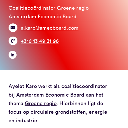
Coalitiecoördinator Groene regio
Amsterdam Economic Board
a.karo@amecboard.com
+316 13 49 31 96
Ayelet Karo werkt als coalitiecoördinator
bij Amsterdam Economic Board aan het
thema
Groene regio
. Hierbinnen ligt de
focus op circulaire grondstoffen, energie
en industrie.