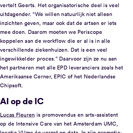
vertelt Geerts. Het organisatorische deel is veel
uitdagender. “We willen natuurlijk niet alleen
inzichten geven, maar ook dat de artsen er iets
mee doen. Daarom moeten we Periscope
koppelen aan de workflow die er al is in alle
verschillende ziekenhuizen. Dat is een veel
ingewikkelder proces.” Daarvoor zijn ze nu aan
het partneren met alle EPD leveranciers zoals het
Amerikaanse Cerner, EPIC of het Nederlandse
Chipsoft.
AI op de IC
Lucas Fleuren
is promovendus en arts-assistent
op de Intensive Care van het Amsterdam UMC,
locatie VUmc én verzot op data. In zijn promotie-