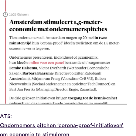
AT5:
Ondernemers pitchen ‘corona-proof-initiatieven’
om economie te stimuleren