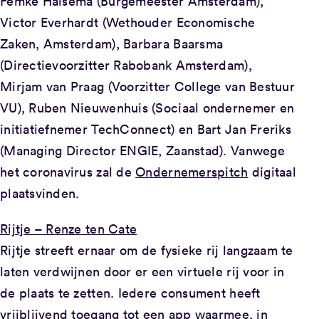
Femke Halsema (Burgemeester Amsterdam),
Victor Everhardt (Wethouder Economische
Zaken, Amsterdam), Barbara Baarsma
(Directievoorzitter Rabobank Amsterdam),
Mirjam van Praag (Voorzitter College van Bestuur
VU), Ruben Nieuwenhuis (Sociaal ondernemer en
initiatiefnemer TechConnect) en Bart Jan Freriks
(Managing Director ENGIE, Zaanstad). Vanwege
het coronavirus zal de
Ondernemerspitch
digitaal
plaatsvinden.
Rijtje – Renze ten Cate
Rijtje streeft ernaar om de fysieke rij langzaam te
laten verdwijnen door er een virtuele rij voor in
de plaats te zetten. Iedere consument heeft
vrijblijvend toegang tot een app waarmee, in