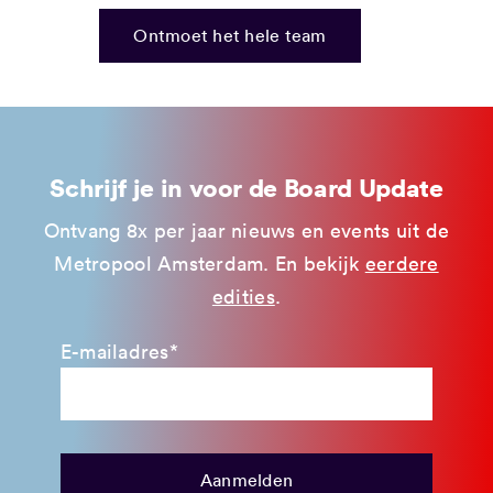
Ontmoet het hele team
Schrijf je in voor de Board Update
Ontvang 8x per jaar nieuws en events uit de
Metropool Amsterdam. En bekijk
eerdere
edities
.
E-mailadres*