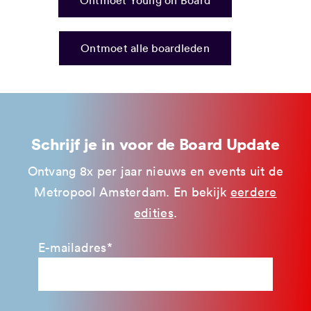
Ontmoet Young on Board
Ontmoet alle boardleden
Schrijf je in voor de Board Update
Ontvang 8x per jaar nieuws en events uit de
Metropool Amsterdam. En bekijk
eerdere
edities
.
E-mailadres*