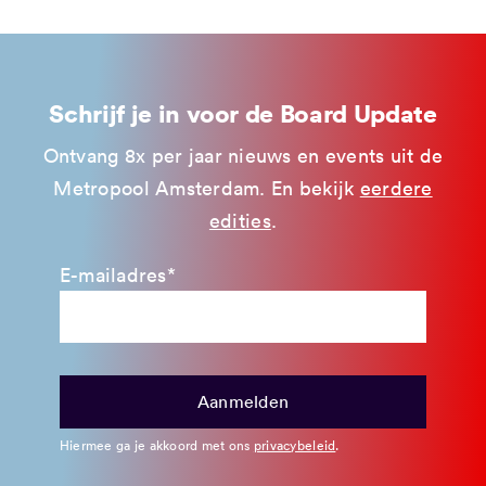
Schrijf je in voor de Board Update
Ontvang 8x per jaar nieuws en events uit de
Metropool Amsterdam. En bekijk
eerdere
edities
.
E-mailadres*
Hiermee ga je akkoord met ons
privacybeleid
.