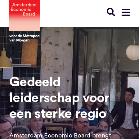
Ga
naar
inhoud
Gedeeld
leiderschap voor
een sterke regio
Amsterdam Economic Board brengt