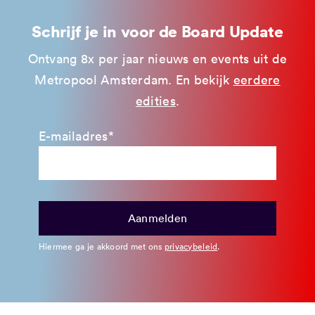
Schrijf je in voor de Board Update
Ontvang 8x per jaar nieuws en events uit de
Metropool Amsterdam. En bekijk
eerdere
edities
.
E-mailadres*
Hiermee ga je akkoord met ons
privacybeleid
.