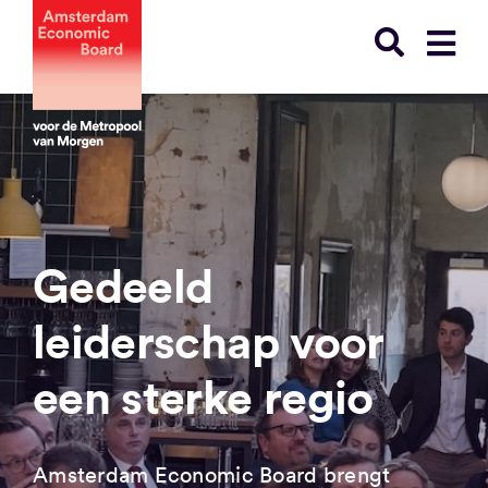
Ga
naar
inhoud
Gedeeld
leiderschap voor
een sterke regio
Amsterdam Economic Board brengt