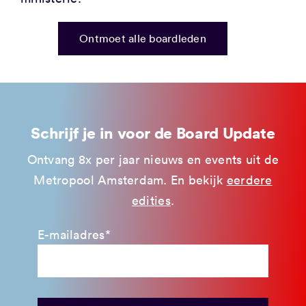
Ontmoet alle boardleden
Schrijf je in voor de Board Update
Ontvang 8x per jaar nieuws en events uit de
Metropool Amsterdam. En bekijk
eerdere
edities
.
E-mailadres*