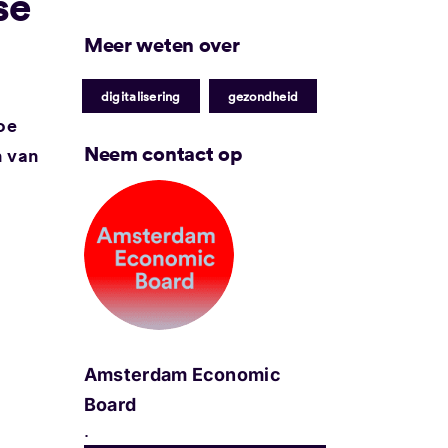
se
Meer weten over
|
digitalisering
gezondheid
oe
Neem contact op
n van
Amsterdam Economic
Board
.