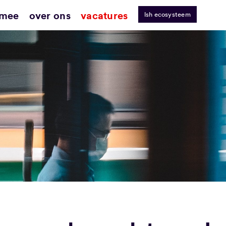
 mee
over ons
vacatures
lsh ecosysteem