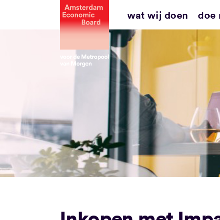
Ga
wat wij doen
doe
naar
inhoud
Inkopen met Impa