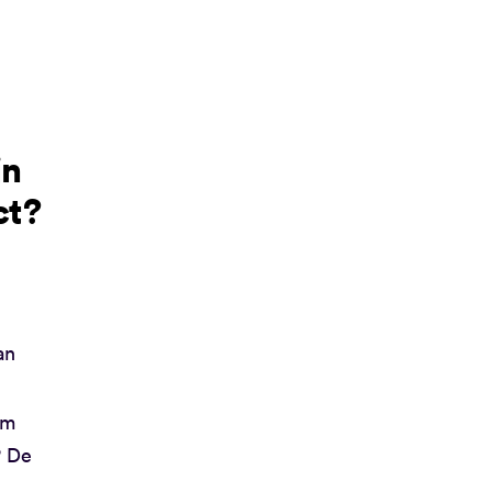
jn
ct?
an
om
? De