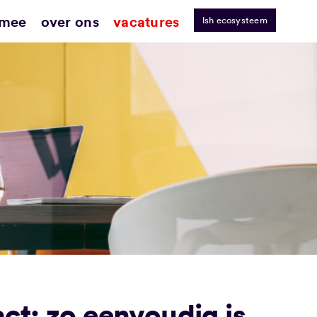
 mee
over ons
vacatures
lsh ecosysteem
ct: zo eenvoudig is