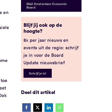
Mail Amsterdam Economic
Board
e en
Blijf jij ook op de
siele
hoogte?
8x per jaar nieuws en
events uit de regio: schrijf
je in voor de Board
imme
Update nieuwsbrief
Schrijf je in!
 toe
eet
Deel dit artikel
Ook