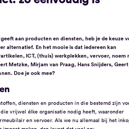
uitgeeft aan producten en diensten, heb je de keuze 
er alternatief. En het mooie is dat iedereen kan
rtikelen, ICT, (thuis) werkplekken, vervoer, noem
rt Metzke, Mirjam van Praag, Hans Snijders, Geert
nnen. Doe je ook mee?
pen
stoffen, diensten en producten in die bestemd zijn vo
die vrijwel élke organisatie nodig heeft, waaronder
rmeubilair en vervoer. Als we nu allemaal bij het ink
en impact maken, dan levert dat veel op: