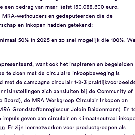
e een bedrag van maar liefst 150.088.600 euro.
de MRA-wethouders en gedeputeerden die de
erschap en Inkopen hadden getekend:
inimaal 50% in 2025 en zo snel mogelijk die 100%. W
epresenteerd, want ook het inspireren en begeleiden
ee te doen met de circulaire inkoopbeweging is
rd met de campagne circulair 1-2-3 praktijkvoorbeeld
nnisinstellingen zich aansluiten bij de Community of
 de Board), de MRA Werkgroep Circulair Inkopen en
MRA Grondstoffenregisseur Jolein Baidenmann). En t
ra impuls geven aan circulair en klimaatneutraal inkop
en
. Er zijn leernetwerken voor productgroepen als