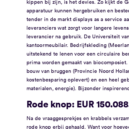
kippen bij zijn, is het devies. Zo kijkt d
apparatuur kunnen hergebruiken en bestede
tender in de markt displays as a service a
leveranciers wat zorgt voor langere leven
leverancier na gebruik. De Universiteit v
kantoormeubilair. Bedrijfskleding (Meerla
uitstekend te lenen voor een circulaire b
prima worden gemaakt van biocomposiet.
bouw van bruggen (Provincie Noord Hollan
kostenbesparing oplevert) en een heel gebi
materialen, energie). Bijzonder inspirere
Rode knop: EUR 150.088
Na de vraaggesprekjes en krabbels verzam
rode knop erbij gehaald. Want voor hoeve