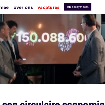
 mee
over ons
vacatures
lsh ecosysteem
een circulaire economie