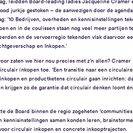
g, leidden Board-leading ladies Jacqueline Cramer 
 rood jurkje gestoken – de aanwezigen door de agenda
g: ’10 Bedrijven, overheden en kennisinstellingen te
pen en in de coulissen staan nog veel meer partijen t
eerden en de vervoerregio tekenden vlak daarvoor e
achtgeverschap en Inkopen.’
voor zaten we hier nou precies met z’n allen? Cramer
irculair inkopen toe. ‘Een transitie naar een circulaire
inkopen en productketens circulair gaan inrichten: d
en krijgen zo de garantie dat circulair denken loont én
tte de Board binnen de regio zogeheten ‘communities
n kennisinstellingen samen konden leren, brainstorm
oor circulair inkopen en concrete inkooptrajecten.