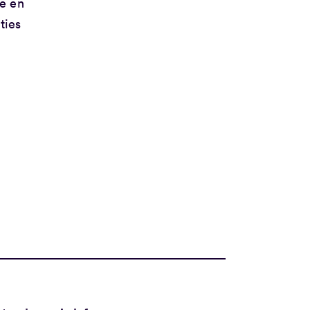
e en
ties