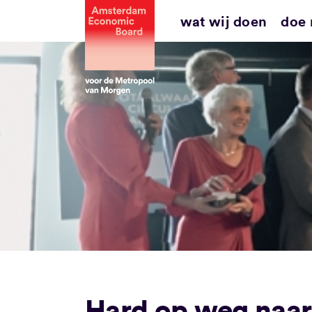
Ga
wat wij doen
doe
naar
inhoud
Hard op weg naar 