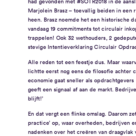
had gevonden met #SOTR2018 in de aansla
Marjolein Brasz – toevallig beiden in een
heen. Brasz noemde het een historische da
vandaag 19 commitments tot circulair inko
trappelen! Ook 32 wethouders, 2 gedeput
stevige Intentieverklaring Circulair Opdr
Alle reden tot een feestje dus. Maar waar
lichtte eerst nog eens de filosofie achter c
economie gaat sneller als opdrachtgevers 
geeft een signaal af aan de markt. Bedrijv
blijft!’
En dat vergt een flinke omslag. Daarom ze
practice’ op, waar overheden, bedrijven e
nadenken over het creëren van draagvlak v