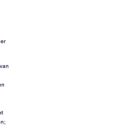
eer
 van
en
ot
en;