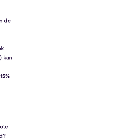
an de
ok
) kan
 15%
rote
nd?