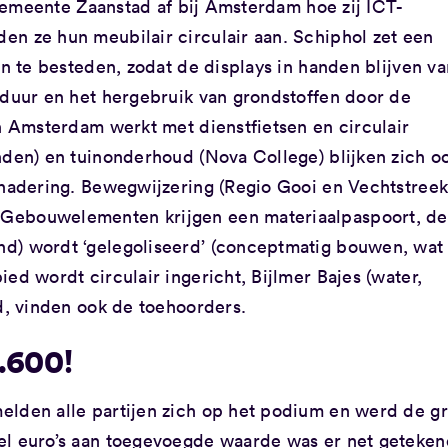
e Gemeente Zaanstad af bij Amsterdam hoe zij ICT-
n ze hun meubilair circulair aan. Schiphol zet een
an te besteden, zodat de displays in handen blijven v
sduur en het hergebruik van grondstoffen door de
an Amsterdam werkt met dienstfietsen en circulair
nden) en tuinonderhoud (Nova College) blijken zich o
enadering. Bewegwijzering (Regio Gooi en Vechtstreek
 Gebouwelementen krijgen een materiaalpaspoort, de
d) wordt ‘gelegoliseerd’ (conceptmatig bouwen, wat
ed wordt circulair ingericht, Bijlmer Bajes (water,
nd, vinden ook de toehoorders.
.600!
elden alle partijen zich op het podium en werd de g
el euro’s aan toegevoegde waarde was er net geteke