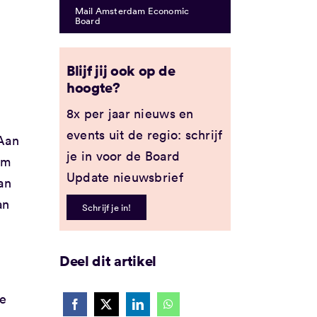
Mail Amsterdam Economic
Board
Blijf jij ook op de
hoogte?
8x per jaar nieuws en
events uit de regio: schrijf
 Aan
je in voor de Board
am
Update nieuwsbrief
an
an
Schrijf je in!
Deel dit artikel
je