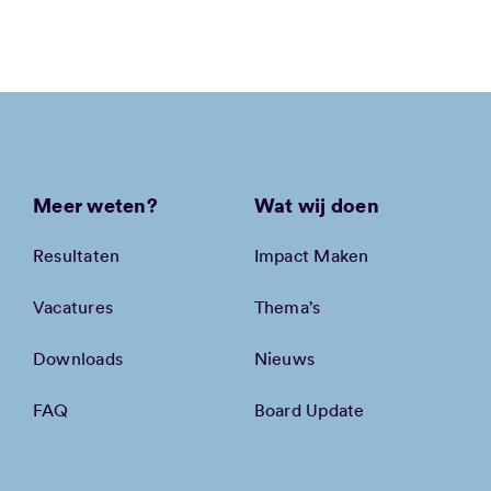
Meer weten?
Wat wij doen
Resultaten
Impact Maken
Vacatures
Thema’s
Downloads
Nieuws
FAQ
Board Update